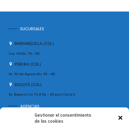
SUCURSALES
BARRANQUILLA (COL)
Cra. 49 No. 75 – 83
PEREIRA (COL)
Av. 30 de Agosto No. 33 – 85
BOGOTÁ (COL)
Av. Boyacá Cra 72 # 52 – 05 piso 1 local 2
AGENCIAS
MADRID (ESP)
Gestionar el consentimiento
de las cookies
+34 642 60 46 11