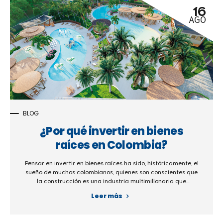
16
AGO
BLOG
¿Por qué invertir en bienes
raíces en Colombia?
Pensar en invertir en bienes raíces ha sido, históricamente, el
sueño de muchos colombianos, quienes son conscientes que
la construcción es una industria multimillonaria que
dinamiza la economía y ofrece inversiones seguras a largo
Leer más
plazo. En la actualidad, la situación post pandemia, los
elevados índices de inflación, el temor a la devaluación del
peso colombiano y el proceso de un cambio de gobierno, nos