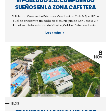
El POBLADO S.A. CUMPLIENDO
SUEÑOS EN LA ZONA CAFETERA
El Poblado Campestre Brisamar Condominio Club & Spa UIC, el
cual se encuentra ubicado en el municipio de San José a 2.7
km al sur de la entrada de Viterbo, Caldas. Este condominio
cuenta con una extensión de 222.000 m2 y está conformado
Leer más
por 475 lotes para la construcción de casas campestres.
8
NOV
BLOG