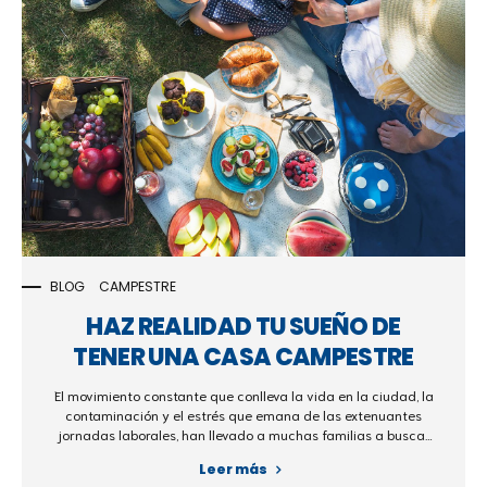
BLOG
CAMPESTRE
HAZ REALIDAD TU SUEÑO DE
TENER UNA CASA CAMPESTRE
CON POBLADO CASAS
El movimiento constante que conlleva la vida en la ciudad, la
contaminación y el estrés que emana de las extenuantes
jornadas laborales, han llevado a muchas familias a buscar
un respiro, donde la naturaleza y la serenidad se entrelacen
Leer más
en un abrazo acogedor. En medio de esto, surge la casa