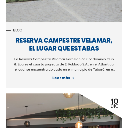
BLOG
RESERVA CAMPESTRE VELAMAR,
EL LUGAR QUE ESTABAS
ESPERANDO
La Reserva Campestre Velamar Parcelación Condominio Club
& Spa es el cuarto proyecto de El Poblado S.A., en el Atlántico,
el cual se encuentra ubicado en el municipio de Tubará, en el
sector de Puerto Velero, a solo 28 km de Barranquilla. Este
Leer más
condominio cuenta con una extensión de 536.000 m2 en los
cuales los inversionistas cuentan con lotes que van desde
280 m2 y parcelas desde 916 m2.
10
DIC