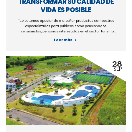
TRANSFORMAR SU CALIDAD DE
VIDA ES POSIBLE
“Le estamos apostando a diseñar productos campestres
especializados para públicos como pensionados,
inversionistas, personas interesadas en el sector turismo,
colombianos en el exterior y extranjeros interesados en
Leer más
invertir en Colombia, entre otros’’ afirma Manuel García,
presidente de El Poblado S.A
28
SEP