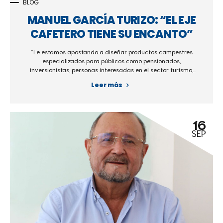
BLOG
MANUEL GARCÍA TURIZO: “EL EJE
CAFETERO TIENE SU ENCANTO”
“Le estamos apostando a diseñar productos campestres
especializados para públicos como pensionados,
inversionistas, personas interesadas en el sector turismo,
colombianos en el exterior y extranjeros interesados en
Leer más
invertir en Colombia, entre otros’’ afirma Manuel García,
presidente de El Poblado S.A
16
SEP