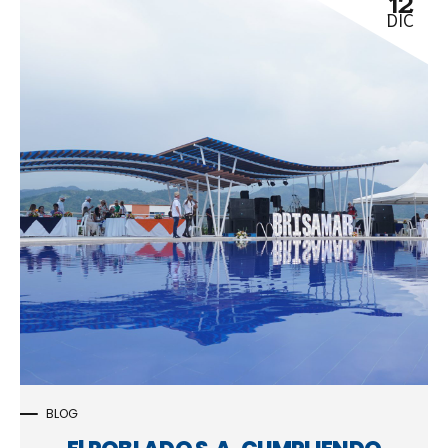
12
DIC
BLOG