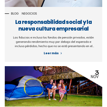
BLOG
NEGOCIOS
La responsabilidad social y la
nueva cultura empresarial
Las fiducias e incluso los fondos de pensión privados, están
generando rendimiento muy por debajo del esperado e
incluso pérdidas, hecho que no se está presentando en el
sector inmobiliario, la finca raíz sigue siendo una inversión
Leer más
segura y sencilla.
3
NOV