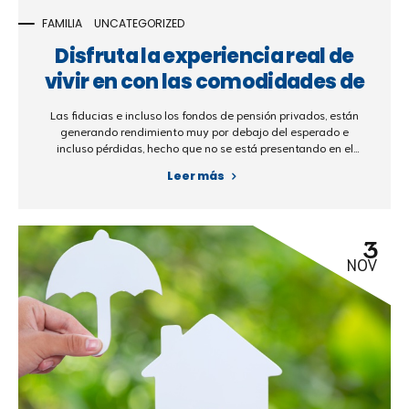
FAMILIA
UNCATEGORIZED
Disfruta la experiencia real de
vivir en con las comodidades de
un club
Las fiducias e incluso los fondos de pensión privados, están
generando rendimiento muy por debajo del esperado e
incluso pérdidas, hecho que no se está presentando en el
sector inmobiliario, la finca raíz sigue siendo una inversión
Leer más
segura y sencilla.
3
NOV