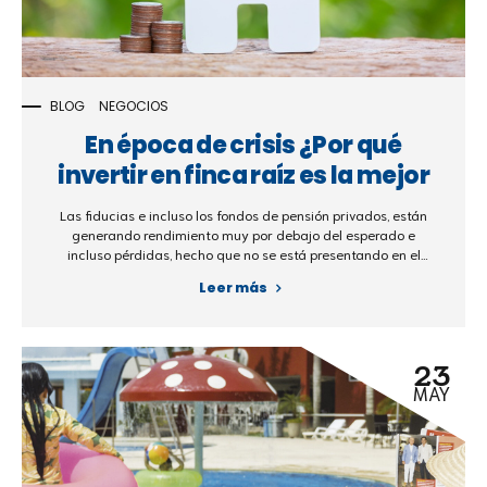
BLOG
NEGOCIOS
En época de crisis ¿Por qué
invertir en finca raíz es la mejor
opción?
Las fiducias e incluso los fondos de pensión privados, están
generando rendimiento muy por debajo del esperado e
incluso pérdidas, hecho que no se está presentando en el
sector inmobiliario, la finca raíz sigue siendo una inversión
Leer más
segura y sencilla.
23
MAY