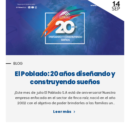
14
que debemos tener en cuenta a la hora de tomar estas
SEP
decisiones. Antes de pensar en invertir, conoce...
BLOG
El Poblado: 20 años diseñando y
construyendo sueños
¡Este mes de julio El Poblado S.A está de aniversario! Nuestra
empresa enfocada en el sector de finca raíz, nació en el año
2002 con el objetivo de poder brindarles a las familias un
lugar ideal para vacacionar, descansar y disfrutar de las
Leer más
comodidades de un club campestre, deportivo y recreativo,
pensado para cada región en donde desarrollamos nuestros
proyectos. En El Poblado S.A. nos hemos enfocado en mejorar
el estilo de vida de los hogares colombianos al ofrecerles