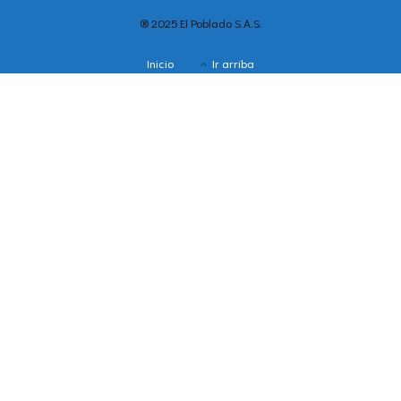
® 2025 El Poblado S.A.S.
Inicio
Ir arriba