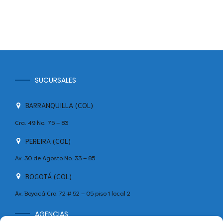
SUCURSALES
BARRANQUILLA (COL)
Cra. 49 No. 75 – 83
PEREIRA (COL)
Av. 30 de Agosto No. 33 – 85
BOGOTÁ (COL)
Av. Boyacá Cra 72 # 52 – 05 piso 1 local 2
AGENCIAS