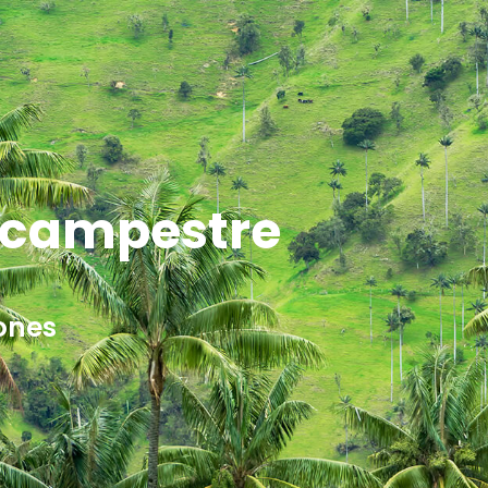
o campestre
ones