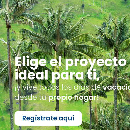
Elige el proyect
ideal para ti,
¡y vive todos los días de
vacaci
desde tu
propio hogar!
Regístrate aquí