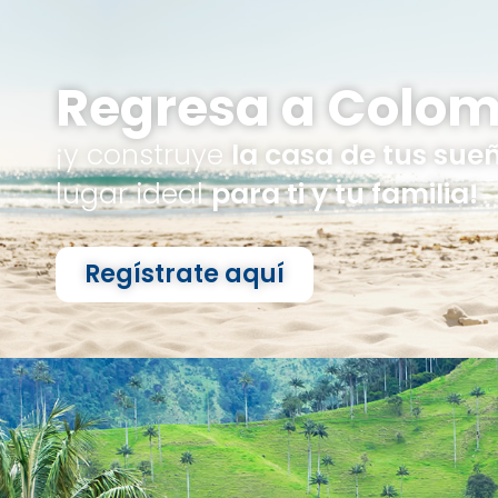
Regresa a Colom
¡y construye
la casa de tus sue
lugar ideal
para ti y tu familia!
Regístrate aquí