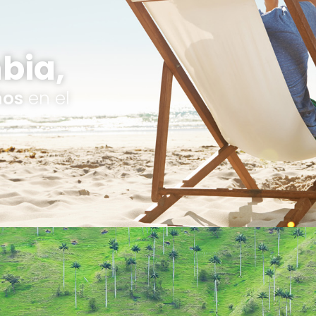
bia,
ños
en el