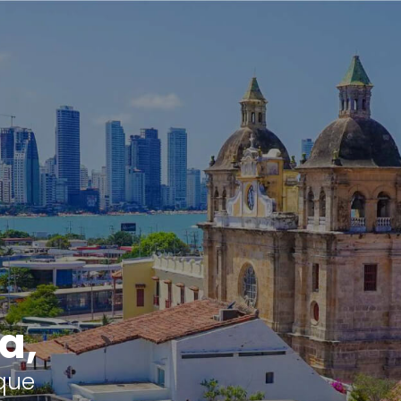
a,
que