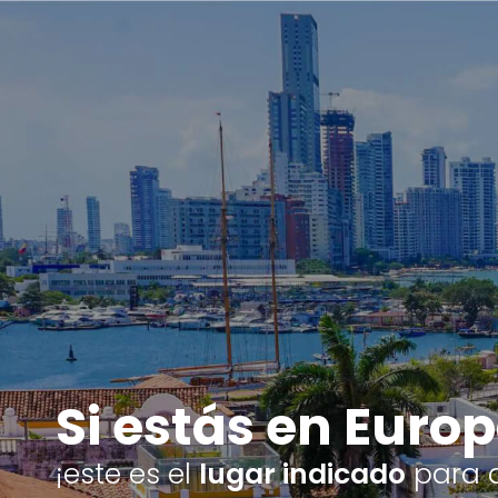
Si estás en Europ
¡este es el
lugar indicado
para 