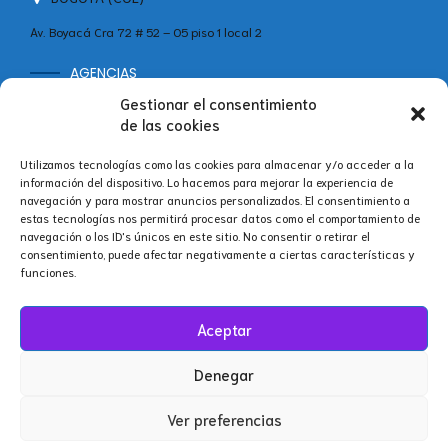
Av. Boyacá Cra 72 # 52 – 05 piso 1 local 2
AGENCIAS
MADRID (ESP)
Gestionar el consentimiento
+34 642 60 46 11
de las cookies
Calle Velázquez, 86B, Bajo Centro, Salamanca, 28006 Madrid,
Utilizamos tecnologías como las cookies para almacenar y/o acceder a la
España
información del dispositivo. Lo hacemos para mejorar la experiencia de
navegación y para mostrar anuncios personalizados. El consentimiento a
estas tecnologías nos permitirá procesar datos como el comportamiento de
navegación o los ID's únicos en este sitio. No consentir o retirar el
consentimiento, puede afectar negativamente a ciertas características y
Síguenos en nuestras redes.
funciones.
Aceptar
Denegar
Ver preferencias
® 2025 El Poblado S.A.S.