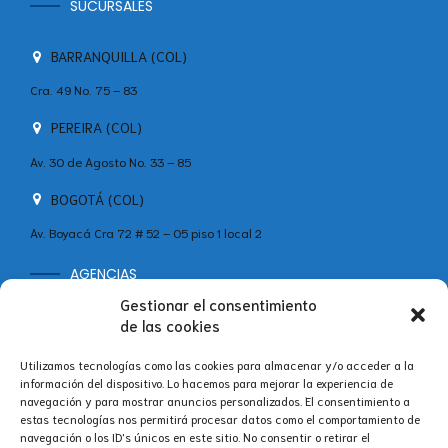
SUCURSALES
BARRANQUILLA (COL)
Cra. 49 No. 75 – 83
PEREIRA (COL)
Av. 30 de Agosto No. 33 – 85
BOGOTÁ (COL)
Av. Boyacá Cra 72 # 52 – 05 piso 1 local 2
AGENCIAS
MADRID (ESP)
Gestionar el consentimiento
+34 642 60 46 11
de las cookies
Calle Velázquez, 86B, Bajo Centro, Salamanca, 28006 Madrid,
Utilizamos tecnologías como las cookies para almacenar y/o acceder a la
España
información del dispositivo. Lo hacemos para mejorar la experiencia de
navegación y para mostrar anuncios personalizados. El consentimiento a
estas tecnologías nos permitirá procesar datos como el comportamiento de
navegación o los ID's únicos en este sitio. No consentir o retirar el