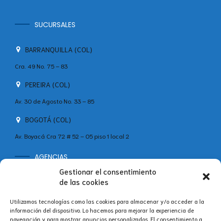
SUCURSALES
BARRANQUILLA (COL)
Cra. 49 No. 75 – 83
PEREIRA (COL)
Av. 30 de Agosto No. 33 – 85
BOGOTÁ (COL)
Av. Boyacá Cra 72 # 52 – 05 piso 1 local 2
AGENCIAS
MADRID (ESP)
Gestionar el consentimiento
de las cookies
+34 642 60 46 11
Calle Velázquez, 86B, Bajo Centro, Salamanca, 28006 Madrid,
Utilizamos tecnologías como las cookies para almacenar y/o acceder a la
España
información del dispositivo. Lo hacemos para mejorar la experiencia de
navegación y para mostrar anuncios personalizados. El consentimiento a