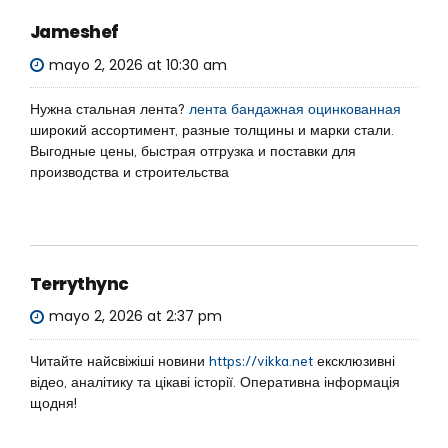
Jameshef
mayo 2, 2026 at 10:30 am
Нужна стальная лента?
лента бандажная оцинкованная
широкий ассортимент, разные толщины и марки стали.
Выгодные цены, быстрая отгрузка и поставки для
производства и строительства
Terrythync
mayo 2, 2026 at 2:37 pm
Читайте найсвіжіші новини
https://vikka.net
ексклюзивні
відео, аналітику та цікаві історії. Оперативна інформація
щодня!