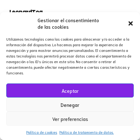
LeonardTog
Gestionar el consentimiento
mayo 3, 2026 at 4:00 am
de las cookies
сериалы онлайн в качестве
сверхъестественное сериал
Utilizamos tecnologías como las cookies para almacenar y/o acceder a la
información del dispositivo. Lo hacemos para mejorar la experiencia de
navegación y para mostrar anuncios personalizados. El consentimiento a
estas tecnologías nos permitirá procesar datos como el comportamiento de
navegación o los ID's únicos en este sitio. No consentir o retirar el
consentimiento, puede afectar negativamente a ciertas características y
rent yacht montenegro 829
funciones.
mayo 3, 2026 at 6:35 am
Aceptar
sailing Montenegro
yacht rental Montenegro private tours
Denegar
Ver preferencias
Josephtup
Política de cookies
Política de tratamiento de datos.