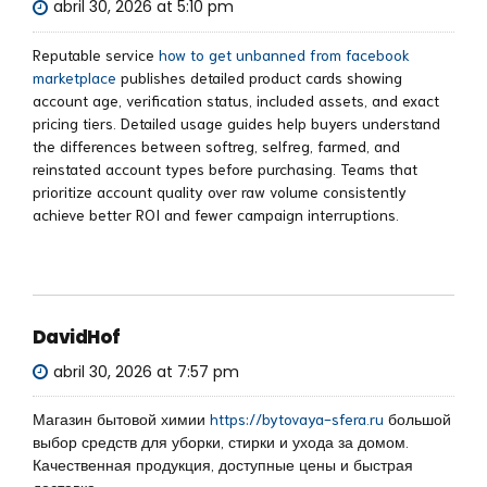
abril 30, 2026 at 5:10 pm
Reputable service
how to get unbanned from facebook
marketplace
publishes detailed product cards showing
account age, verification status, included assets, and exact
pricing tiers. Detailed usage guides help buyers understand
the differences between softreg, selfreg, farmed, and
reinstated account types before purchasing. Teams that
prioritize account quality over raw volume consistently
achieve better ROI and fewer campaign interruptions.
DavidHof
abril 30, 2026 at 7:57 pm
Магазин бытовой химии
https://bytovaya-sfera.ru
большой
выбор средств для уборки, стирки и ухода за домом.
Качественная продукция, доступные цены и быстрая