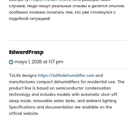
случаев, люди пишут реальные отзывы и делятся опытом,
особенно полезно почитать тем, кто уже столкнулся с
подобной ситуацией
EdwardFrasp
mayo 1, 2026 at 1:17 pm
ToLife designs
https://tolifedehumidifier.com
and
manufactures compact dehumidifiers for residential use. The
product line is based on semiconductor condensation
technology and includes models with automatic shut-off,
sleep mode, removable water tanks, and ambient lighting.
Specifications and documentation are available on the
official website.