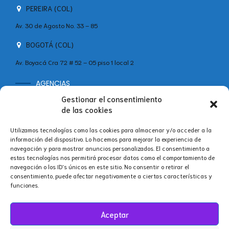
PEREIRA (COL)
Av. 30 de Agosto No. 33 – 85
BOGOTÁ (COL)
Av. Boyacá Cra 72 # 52 – 05 piso 1 local 2
AGENCIAS
MADRID (ESP)
Gestionar el consentimiento
+34 642 60 46 11
de las cookies
Calle Velázquez, 86B, Bajo Centro, Salamanca, 28006 Madrid,
Utilizamos tecnologías como las cookies para almacenar y/o acceder a la
España
información del dispositivo. Lo hacemos para mejorar la experiencia de
navegación y para mostrar anuncios personalizados. El consentimiento a
estas tecnologías nos permitirá procesar datos como el comportamiento de
navegación o los ID's únicos en este sitio. No consentir o retirar el
consentimiento, puede afectar negativamente a ciertas características y
Síguenos en nuestras redes.
funciones.
Aceptar