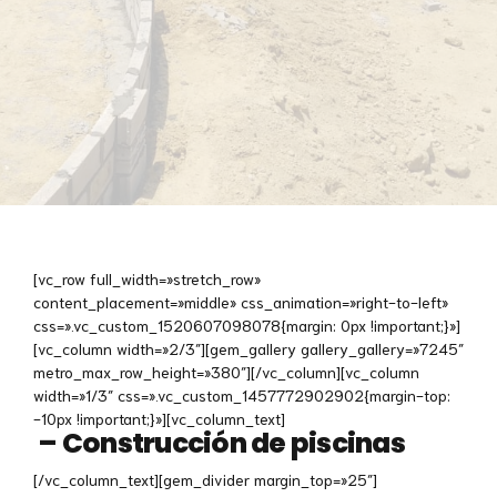
[vc_row full_width=»stretch_row»
content_placement=»middle» css_animation=»right-to-left»
css=».vc_custom_1520607098078{margin: 0px !important;}»]
[vc_column width=»2/3″][gem_gallery gallery_gallery=»7245″
metro_max_row_height=»380″][/vc_column][vc_column
width=»1/3″ css=».vc_custom_1457772902902{margin-top:
-10px !important;}»][vc_column_text]
– Construcción de piscinas
[/vc_column_text][gem_divider margin_top=»25″]