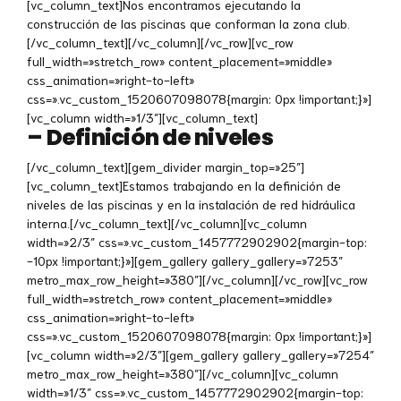
[vc_column_text]Nos encontramos ejecutando la
construcción de las piscinas que conforman la zona club.
[/vc_column_text][/vc_column][/vc_row][vc_row
full_width=»stretch_row» content_placement=»middle»
css_animation=»right-to-left»
css=».vc_custom_1520607098078{margin: 0px !important;}»]
[vc_column width=»1/3″][vc_column_text]
–
Definición de niveles
[/vc_column_text][gem_divider margin_top=»25″]
[vc_column_text]Estamos trabajando en la definición de
niveles de las piscinas y en la instalación de red hidráulica
interna.[/vc_column_text][/vc_column][vc_column
width=»2/3″ css=».vc_custom_1457772902902{margin-top:
-10px !important;}»][gem_gallery gallery_gallery=»7253″
metro_max_row_height=»380″][/vc_column][/vc_row][vc_row
full_width=»stretch_row» content_placement=»middle»
css_animation=»right-to-left»
css=».vc_custom_1520607098078{margin: 0px !important;}»]
[vc_column width=»2/3″][gem_gallery gallery_gallery=»7254″
metro_max_row_height=»380″][/vc_column][vc_column
width=»1/3″ css=».vc_custom_1457772902902{margin-top: