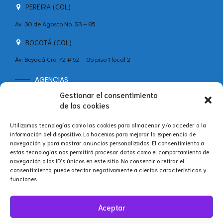
PEREIRA (COL)
Av. 30 de Agosto No. 33 – 85
BOGOTÁ (COL)
Av. Boyacá Cra 72 # 52 – 05 piso 1 local 2
AGENCIAS
MADRID (ESP)
Gestionar el consentimiento
+34 642 60 46 11
de las cookies
Calle Velázquez, 86B, Bajo Centro, Salamanca, 28006 Madrid,
Utilizamos tecnologías como las cookies para almacenar y/o acceder a la
España
información del dispositivo. Lo hacemos para mejorar la experiencia de
navegación y para mostrar anuncios personalizados. El consentimiento a
estas tecnologías nos permitirá procesar datos como el comportamiento de
navegación o los ID's únicos en este sitio. No consentir o retirar el
consentimiento, puede afectar negativamente a ciertas características y
Síguenos en nuestras redes.
funciones.
Aceptar