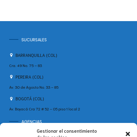
SUCURSALES
BARRANQUILLA (COL)
Cra. 49 No. 75 – 83
PEREIRA (COL)
Av. 30 de Agosto No. 33 – 85
BOGOTÁ (COL)
Av. Boyacá Cra 72 # 52 – 05 piso 1 local 2
AGENCIAS
MADRID (ESP)
Gestionar el consentimiento
+34 642 60 46 11