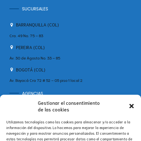
SUCURSALES
BARRANQUILLA (COL)
Cra. 49 No. 75 – 83
PEREIRA (COL)
Av. 30 de Agosto No. 33 – 85
BOGOTÁ (COL)
Av. Boyacá Cra 72 # 52 – 05 piso 1 local 2
AGENCIAS
MADRID (ESP)
Gestionar el consentimiento
de las cookies
+34 642 60 46 11
Calle Velázquez, 86B, Bajo Centro, Salamanca, 28006 Madrid,
Utilizamos tecnologías como las cookies para almacenar y/o acceder a la
España
información del dispositivo. Lo hacemos para mejorar la experiencia de
navegación y para mostrar anuncios personalizados. El consentimiento a
estas tecnologías nos permitirá procesar datos como el comportamiento de