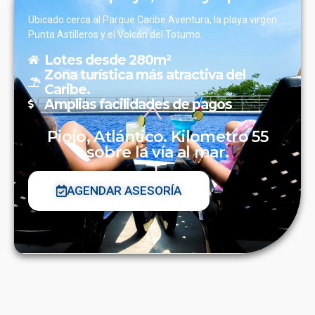
Ubicado cerca al Parque Caribe Aventura, la playa virgen
Punta Astilleros y el Volcán del Totumo.
Lotes desde 280m²
Zona turística más atractiva del
Caribe.
Amplias facilidades de pagos
Piojo, Atlántico. Kilometro 55
sobre la vía al mar.
AGENDAR ASESORÍA