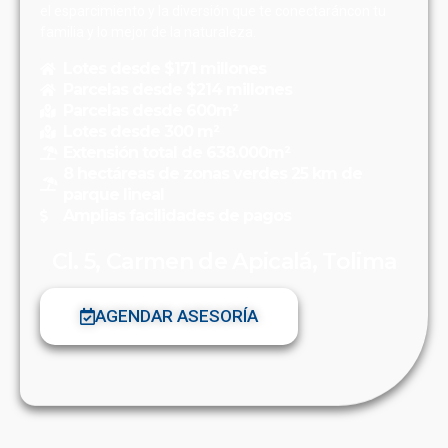
el esparcimiento y la diversión que te conectaráncon tu
familia y lo mejor de la naturaleza.
Lotes desde $171 millones
Parcelas desde $214 millones
Parcelas desde 600m²
Lotes desde 300 m²
Extensión total de 638.000m²
8 hectáreas de zonas verdes 25 km de
parque lineal
Amplias facilidades de pagos
Cl. 5, Carmen de Apicalá, Tolima
AGENDAR ASESORÍA