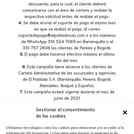
descuento, para lo cual, el cliente deberá
comunicarse con el área de cartera y realizar la
respectiva solicitud antes de realizar el pago.
4.
Se debe enviar el soporte de pago el mismo mes
en que se realizó el pago, al correo
soportedepago@elpobladosas.com o a los números
de WhatsApp 310 524 7069 en Barranquilla o al
310 757 2606 los clientes de Pereira y Bogotá.
5.
El pago debe hacerse efectivo máximo el último
día del mes.
6.
Esta campaña tiene alcance a los clientes de
Cartera Administrativa de las sucursales y agencias
de El Poblado S.A. (Barranquilla, Pereira, Bogotá,
Manizales, Ibagué y España).
7.
Esta campaña estará vigente durante el mes de
junio de 2021.
8.
Este beneficio no aplica para los clientes que se
Gestionar el consentimiento
encuentren cancelando su cuota inicial.
de las cookies
9.
Este beneficio no aplica para clientes con
credicontado.
Utilizamos tecnologías como las cookies para almacenar y/o acceder a la
10.
El bono no será canjeable por dinero en efectivo.
información del dispositivo. Lo hacemos para mejorar la experiencia de