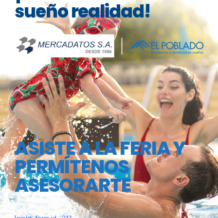
sueño realidad!
ASISTE A LA FERIA Y
PERMÍTENOS
ASESORARTE
[ninja_form id=’21’]