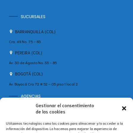
SUCURSALES
BARRANQUILLA (COL)
Cra. 49 No. 75 – 83
PEREIRA (COL)
Av. 30 de Agosto No. 33 – 85
BOGOTÁ (COL)
Av. Boyacá Cra 72 # 52 – 05 piso 1 local 2
AGENCIAS
MADRID (ESP)
Gestionar el consentimiento
+34 642 60 46 11
de las cookies
Calle Velázquez, 86B, Bajo Centro, Salamanca, 28006 Madrid,
Utilizamos tecnologías como las cookies para almacenar y/o acceder a la
España
información del dispositivo. Lo hacemos para mejorar la experiencia de