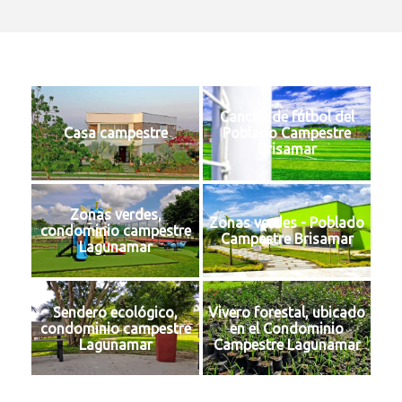
Cancha de fútbol del
Casa campestre
Poblado Campestre
Brisamar
Zonas verdes,
Zonas verdes - Poblado
condominio campestre
Campestre Brisamar
Lagunamar
Sendero ecológico,
Vivero forestal, ubicado
condominio campestre
en el Condominio
Lagunamar
Campestre Lagunamar