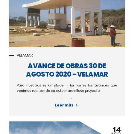
VELAMAR
AVANCE DE OBRAS 30 DE
AGOSTO 2020 – VELAMAR
Para nosotros es un placer informarles los avances que
venimos realizando en este maravilloso proyecto:
- Pórtico de acceso
- Vía principal
Leer más
14