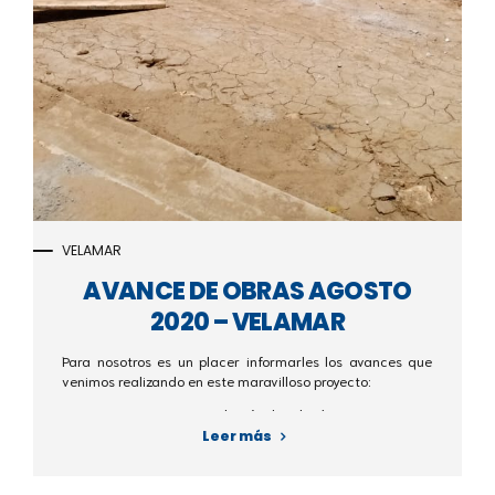
VELAMAR
AVANCE DE OBRAS AGOSTO
2020 – VELAMAR
Para nosotros es un placer informarles los avances que
venimos realizando en este maravilloso proyecto:
- Instalación de tuberías
- Restaurante
Leer más
- Bordillos zona club