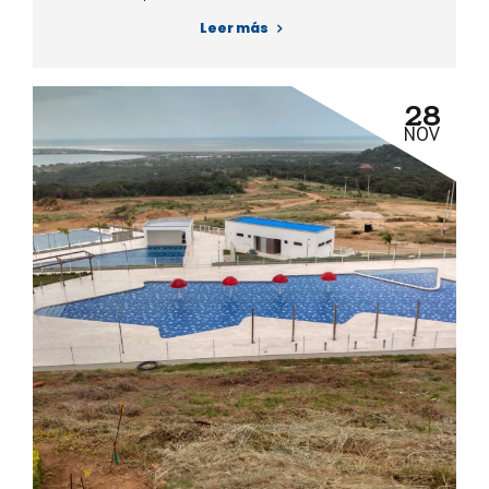
- Construcción vía principal
Leer más
- Mitigación impactos ambientales
- Cerramiento mirador
- Iluminación vía principal
28
- Mantenimiento de pintura zona restaurante
NOV