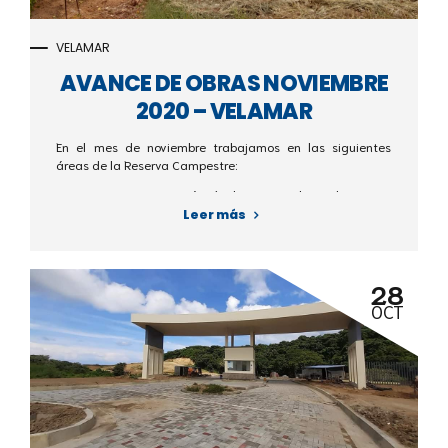
VELAMAR
AVANCE DE OBRAS NOVIEMBRE
2020 – VELAMAR
En el mes de noviembre trabajamos en las siguientes
áreas de la Reserva Campestre:
-Construcción vía de acceso al mirador
-Pórtico de ingreso al proyecto.
Leer más
-Vía de acceso al proyecto
-Cancha Múltiple
- Piscinas
28
- Adecuación de Canales Hidráulicos
OCT