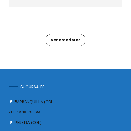
- Bordillos y andenes
Ver anteriores
SUCURSALES
BARRANQUILLA (COL)
Cra. 49 No. 75 – 83
PEREIRA (COL)