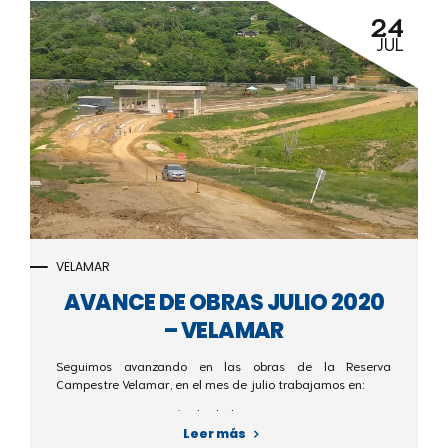
24
JUL
VELAMAR
AVANCE DE OBRAS JULIO 2020
– VELAMAR
Seguimos avanzando en las obras de la Reserva
Campestre Velamar, en el mes de julio trabajamos en:
- Redes hidrosanitarias
- Restaurante
Leer más