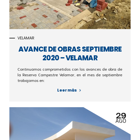
VELAMAR
AVANCE DE OBRAS SEPTIEMBRE
2020 – VELAMAR
Continuamos comprometidos con los avances de obra de
la Reserva Campestre Velamar, en el mes de septiembre
trabajamos en:
- Empedrado
Leer más
- Construcción de manholes
- Vía de acceso
- Bordillos
29
- Pórtico de acceso
AGO