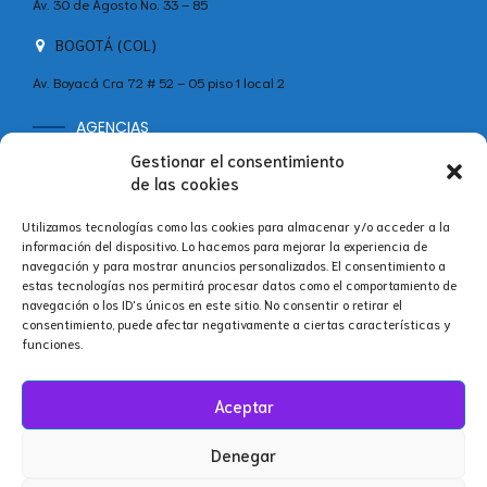
Av. 30 de Agosto No. 33 – 85
BOGOTÁ (COL)
Av. Boyacá Cra 72 # 52 – 05 piso 1 local 2
AGENCIAS
MADRID (ESP)
Gestionar el consentimiento
+34 642 60 46 11
de las cookies
Calle Velázquez, 86B, Bajo Centro, Salamanca, 28006 Madrid,
Utilizamos tecnologías como las cookies para almacenar y/o acceder a la
España
información del dispositivo. Lo hacemos para mejorar la experiencia de
navegación y para mostrar anuncios personalizados. El consentimiento a
estas tecnologías nos permitirá procesar datos como el comportamiento de
navegación o los ID's únicos en este sitio. No consentir o retirar el
consentimiento, puede afectar negativamente a ciertas características y
Síguenos en nuestras redes.
funciones.
Aceptar
Denegar