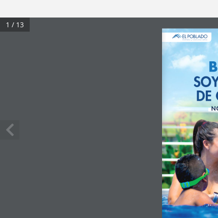
1 / 13
Diseñ
amo
s y c
onstruim
os sueñ
os
B
SOY
DE
N