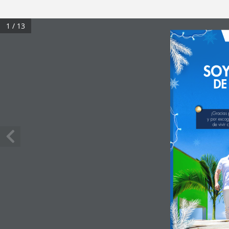
1 / 13
DE
¡Gracias
y por escog
de vivir