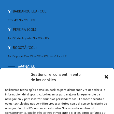
BARRANQUILLA (COL)
Cra. 49 No. 75 – 83
PEREIRA (COL)
Av. 30 de Agosto No. 33 – 85
BOGOTÁ (COL)
Av. Boyacá Cra 72 # 52 – 05 piso 1 local 2
AGENCIAS
MADRID (ESP)
Gestionar el consentimiento
de las cookies
+34 642 60 46 11
Calle Velázquez, 86B, Bajo Centro, Salamanca, 28006 Madrid,
Utilizamos tecnologías como las cookies para almacenar y/o acceder a la
España
información del dispositivo. Lo hacemos para mejorar la experiencia de
navegación y para mostrar anuncios personalizados. El consentimiento a
estas tecnologías nos permitirá procesar datos como el comportamiento de
navegación o los ID's únicos en este sitio. No consentir o retirar el
consentimiento, puede afectar negativamente a ciertas características y