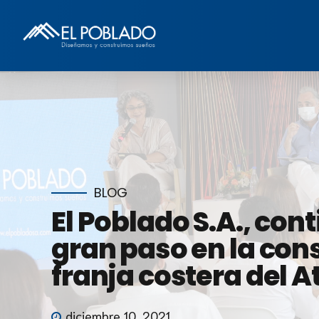
BLOG
El Poblado S.A., co
gran paso en la cons
franja costera del A
diciembre 10, 2021