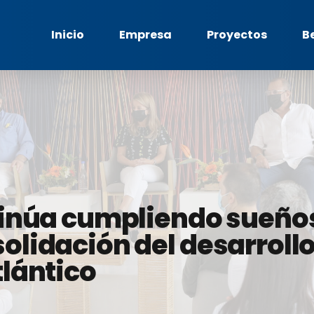
Inicio
Empresa
Proyectos
B
ntinúa cumpliendo sueñ
olidación del desarrollo
tlántico