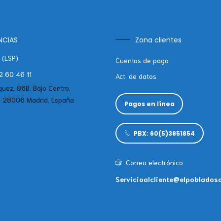
NCIAS
Zona clientes
 (ESP)
Cuentas de pago
 60 46 11
Act. de datos
quez, 86B, Bajo Centro,
, 28006 Madrid, España
Pagos en línea
PBX: 60(5)3851854
Correo electrónico
Servicioalcliente@elpoblados